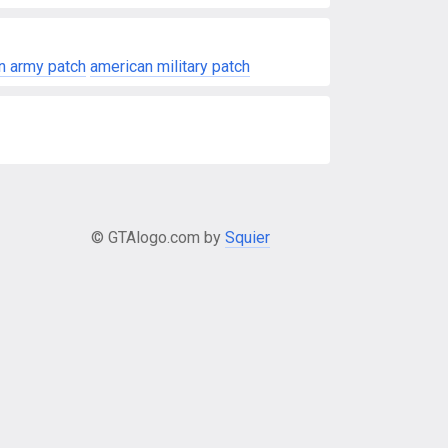
n army patch
american military patch
© GTAlogo.com by
Squier