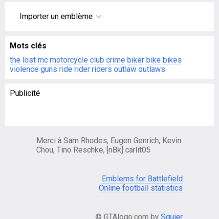
Importer un emblème
Mots clés
the
lost
mc
motorcycle
club
crime
biker
bike
bikes
violence
guns
ride
rider
riders
outlaw
outlaws
Publicité
Merci à Sam Rhodes, Eugen Genrich, Kevin
Chou, Tino Reschke, [nBk] carlit05
Emblems for Battlefield
Online football statistics
© GTAlogo.com by
Squier