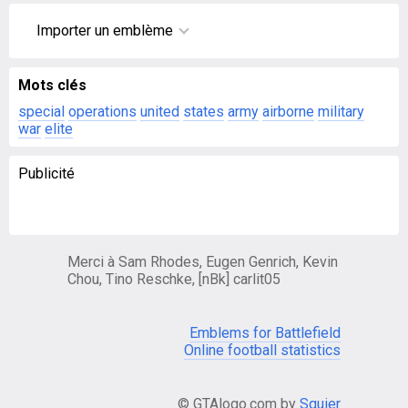
Importer un emblème
Mots clés
special
operations
united
states
army
airborne
military
war
elite
Publicité
Merci à Sam Rhodes, Eugen Genrich, Kevin
Chou, Tino Reschke, [nBk] carlit05
Emblems for Battlefield
Online football statistics
© GTAlogo.com by
Squier