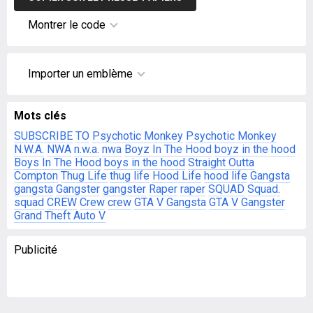
Montrer le code
Importer un emblème
Mots clés
SUBSCRIBE
TO
Psychotic Monkey
Psychotic Monkey
N.W.A.
NWA
n.w.a.
nwa
Boyz In The Hood
boyz in the hood
Boys In The Hood
boys in the hood
Straight Outta
Compton
Thug Life
thug life
Hood Life
hood life
Gangsta
gangsta
Gangster
gangster
Raper
raper
SQUAD
Squad.
squad
CREW
Crew
crew
GTA V Gangsta
GTA V Gangster
Grand Theft Auto V
Publicité