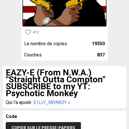
412
Le nombre de copies
19350
Couches
837
EAZY-E (From N.W.A.)
"Straight Outta Compton"
SUBSCRIBE to my YT:
Psychotic Monkey
Qui l’a ajouté:
S1LLY_MONK3Y
»
Code
COPIER SUR LE PRESSE-PAPIERS